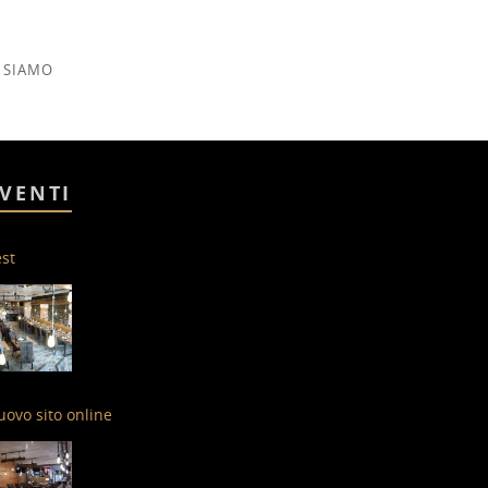
 SIAMO
VENTI
st
ovo sito online