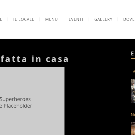
E
IL LOCALE
MENU
EVENTI
GALLERY
DOVE
E
fatta in casa
Te
Nu