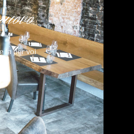
nuovo
e fa per voi