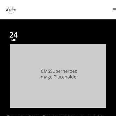
24
GIU